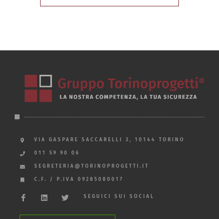
VIA GASPARE SACCARELLI 3, 10144 TORINO
011 59 90 06
SEGRETERIA@TORINOPROGETTI.IT
C.F. / P.IVA 09285080017
SEGUICI SUI SOCIAL