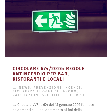
CIRCOLARE 674/2026: REGOLE
ANTINCENDIO PER BAR,
RISTORANTI E LOCALI
NEWS
,
PREVENZIONE INCENDI
,
SICUREZZA LUOGHI DI LAVORO
,
VALUTAZIONI SPECIFICHE DEI RISCHI
La Circolare VVF n. 674 del 15 gennaio 2026 fornisce
chiarimenti sull’inquadramento ai fini della