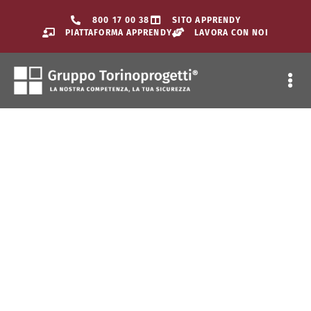
800 17 00 38
SITO APPRENDY
PIATTAFORMA APPRENDY
LAVORA CON NOI
SORVEGLIAN
PARTNER PER LA SICUREZZA
SUL LAVORO