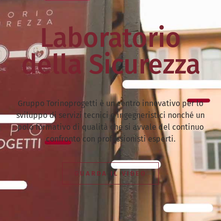
Laboratorio
della Sicurezza
Gruppo Torinoprogetti è un centro innovativo per lo
sviluppo di servizi tecnici e ingegneristici nonché un
polo formativo di qualità che si avvale del continuo
confronto con professionisti esperti.
GUARDA IL VIDEO