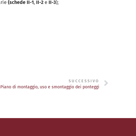
arie
(schede II-1
,
II-2
e
II-3
);
SUCCESSIVO
– Piano di montaggio, uso e smontaggio dei ponteggi