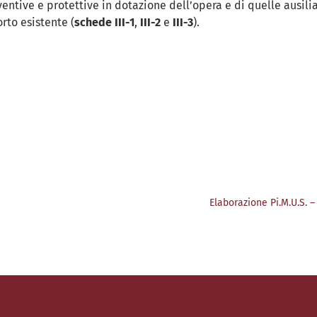
ventive e protettive in dotazione dell’opera e di quelle ausili
rto esistente (
schede III-1
,
III-2
e
III-3
).
Elaborazione Pi.M.U.S. 